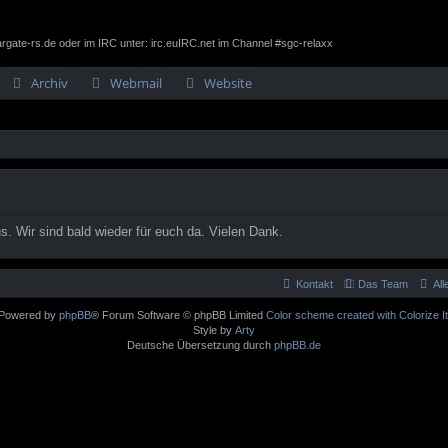
gate-rs.de oder im IRC unter: irc.euIRC.net im Channel #sgc-relaxx
Archiv
Webmail
Website
. Wir sind bald wieder für euch da. Vielen Dank.
Kontakt
Das Team
Al
Powered by
phpBB
® Forum Software © phpBB Limited
Color scheme created with Colorize It
Style by
Arty
Deutsche Übersetzung durch
phpBB.de