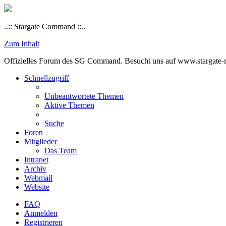
..:: Stargate Command ::..
Zum Inhalt
Offizielles Forum des SG Command. Besucht uns auf www.stargate-rs
Schnellzugriff
Unbeantwortete Themen
Aktive Themen
Suche
Foren
Mitglieder
Das Team
Intranet
Archiv
Webmail
Website
FAQ
Anmelden
Registrieren