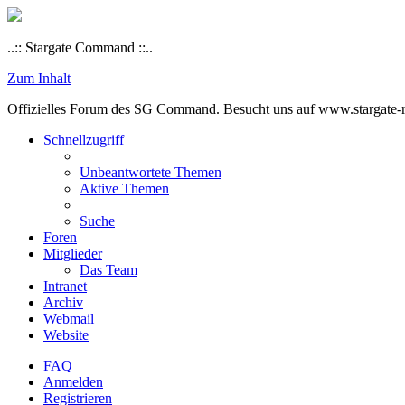
..:: Stargate Command ::..
Zum Inhalt
Offizielles Forum des SG Command. Besucht uns auf www.stargate-rs
Schnellzugriff
Unbeantwortete Themen
Aktive Themen
Suche
Foren
Mitglieder
Das Team
Intranet
Archiv
Webmail
Website
FAQ
Anmelden
Registrieren