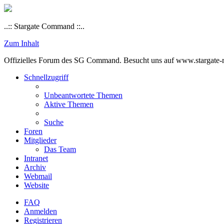
..:: Stargate Command ::..
Zum Inhalt
Offizielles Forum des SG Command. Besucht uns auf www.stargate-rs
Schnellzugriff
Unbeantwortete Themen
Aktive Themen
Suche
Foren
Mitglieder
Das Team
Intranet
Archiv
Webmail
Website
FAQ
Anmelden
Registrieren