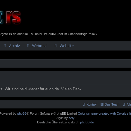
gate-rs.de oder im IRC unter: irc.euIRC.net im Channel #sgc-relaxx
Archiv
Webmail
Website
. Wir sind bald wieder für euch da. Vielen Dank.
Kontakt
Das Team
Al
Powered by
phpBB
® Forum Software © phpBB Limited
Color scheme created with Colorize It
Style by
Arty
Deutsche Übersetzung durch
phpBB.de