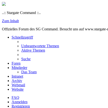
..:: Stargate Command ::..
Zum Inhalt
Offizielles Forum des SG Command. Besucht uns auf www.stargate-rs
Schnellzugriff
Unbeantwortete Themen
Aktive Themen
Suche
Foren
Mitglieder
Das Team
Intranet
Archiv
Webmail
Website
FAQ
Anmelden
Registrieren