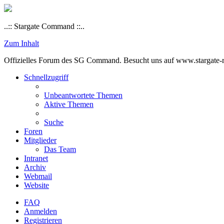
..:: Stargate Command ::..
Zum Inhalt
Offizielles Forum des SG Command. Besucht uns auf www.stargate-rs
Schnellzugriff
Unbeantwortete Themen
Aktive Themen
Suche
Foren
Mitglieder
Das Team
Intranet
Archiv
Webmail
Website
FAQ
Anmelden
Registrieren