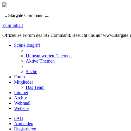
..:: Stargate Command ::..
Zum Inhalt
Offizielles Forum des SG Command. Besucht uns auf www.stargate-rs
Schnellzugriff
Unbeantwortete Themen
Aktive Themen
Suche
Foren
Mitglieder
Das Team
Intranet
Archiv
Webmail
Website
FAQ
Anmelden
Registrieren