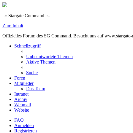
..:: Stargate Command ::..
Zum Inhalt
Offizielles Forum des SG Command. Besucht uns auf www.stargate-rs
Schnellzugriff
Unbeantwortete Themen
Aktive Themen
Suche
Foren
Mitglieder
Das Team
Intranet
Archiv
Webmail
Website
FAQ
Anmelden
Registrieren