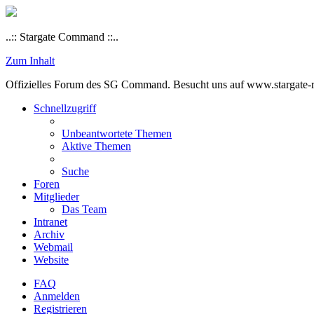
..:: Stargate Command ::..
Zum Inhalt
Offizielles Forum des SG Command. Besucht uns auf www.stargate-rs
Schnellzugriff
Unbeantwortete Themen
Aktive Themen
Suche
Foren
Mitglieder
Das Team
Intranet
Archiv
Webmail
Website
FAQ
Anmelden
Registrieren