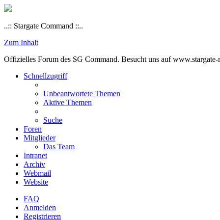
..:: Stargate Command ::..
Zum Inhalt
Offizielles Forum des SG Command. Besucht uns auf www.stargate-rs
Schnellzugriff
Unbeantwortete Themen
Aktive Themen
Suche
Foren
Mitglieder
Das Team
Intranet
Archiv
Webmail
Website
FAQ
Anmelden
Registrieren