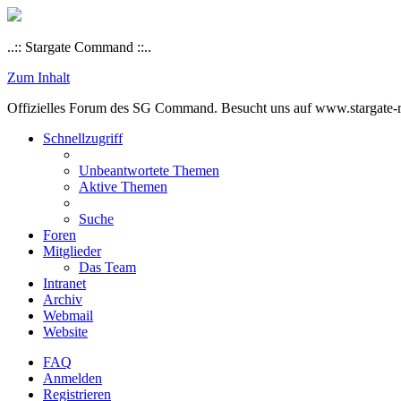
..:: Stargate Command ::..
Zum Inhalt
Offizielles Forum des SG Command. Besucht uns auf www.stargate-rs
Schnellzugriff
Unbeantwortete Themen
Aktive Themen
Suche
Foren
Mitglieder
Das Team
Intranet
Archiv
Webmail
Website
FAQ
Anmelden
Registrieren