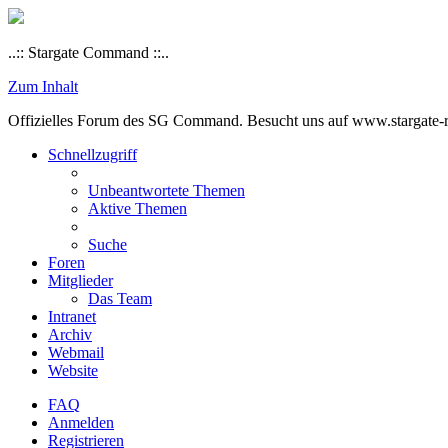
..:: Stargate Command ::..
Zum Inhalt
Offizielles Forum des SG Command. Besucht uns auf www.stargate-rs
Schnellzugriff
Unbeantwortete Themen
Aktive Themen
Suche
Foren
Mitglieder
Das Team
Intranet
Archiv
Webmail
Website
FAQ
Anmelden
Registrieren