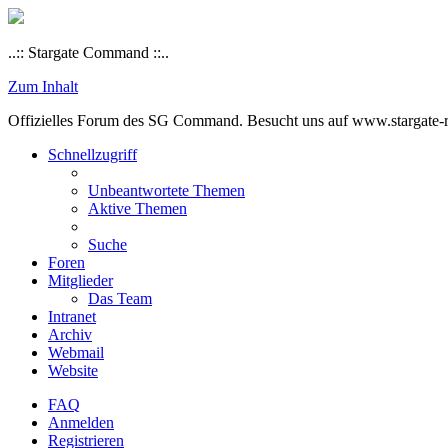
..:: Stargate Command ::..
Zum Inhalt
Offizielles Forum des SG Command. Besucht uns auf www.stargate-rs
Schnellzugriff
Unbeantwortete Themen
Aktive Themen
Suche
Foren
Mitglieder
Das Team
Intranet
Archiv
Webmail
Website
FAQ
Anmelden
Registrieren