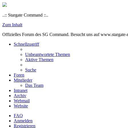
..:: Stargate Command ::..
Zum Inhalt
Offizielles Forum des SG Command. Besucht uns auf www.stargate-rs
Schnellzugriff
Unbeantwortete Themen
Aktive Themen
Suche
Foren
Mitglieder
Das Team
Intranet
Archiv
Webmail
Website
FAQ
Anmelden
Registrieren