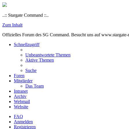
..:: Stargate Command ::..
Zum Inhalt
Offizielles Forum des SG Command. Besucht uns auf www.stargate-rs
Schnellzugriff
Unbeantwortete Themen
Aktive Themen
Suche
Foren
Mitglieder
Das Team
Intranet
Archiv
Webmail
Website
FAQ
Anmelden
Registrieren