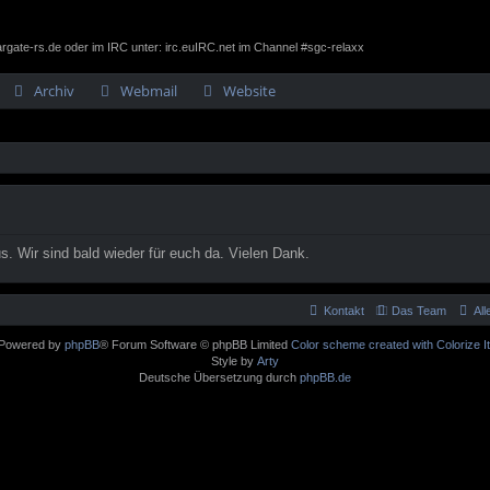
gate-rs.de oder im IRC unter: irc.euIRC.net im Channel #sgc-relaxx
Archiv
Webmail
Website
. Wir sind bald wieder für euch da. Vielen Dank.
Kontakt
Das Team
Al
Powered by
phpBB
® Forum Software © phpBB Limited
Color scheme created with Colorize It
Style by
Arty
Deutsche Übersetzung durch
phpBB.de