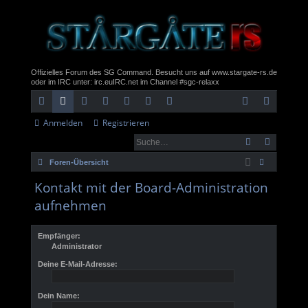
Offizielles Forum des SG Command. Besucht uns auf www.stargate-rs.de
oder im IRC unter: irc.euIRC.net im Channel #sgc-relaxx
Anmelden
Registrieren
ch
or
itg
nt
rc
eb
eb
n
eg
ne
en
lie
ra
hi
m
sit
m
ist
Foren-Übersicht
llz
de
ne
v
ail
e
el
rie
uc
Kontakt mit der Board-Administration
ug
r
t
de
re
he
aufnehmen
rif
n
n
f
Empfänger:
Administrator
Deine E-Mail-Adresse:
Dein Name: