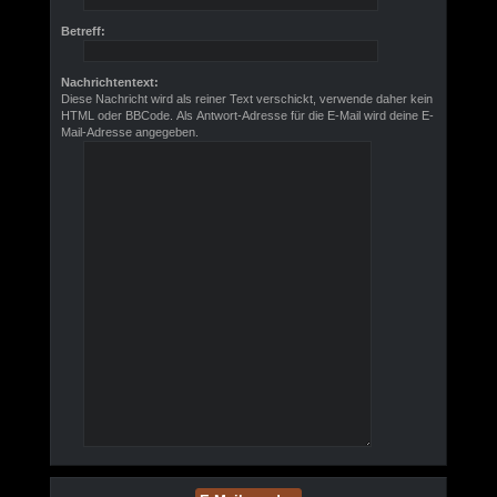
Betreff:
Nachrichtentext:
Diese Nachricht wird als reiner Text verschickt, verwende daher kein
HTML oder BBCode. Als Antwort-Adresse für die E-Mail wird deine E-
Mail-Adresse angegeben.