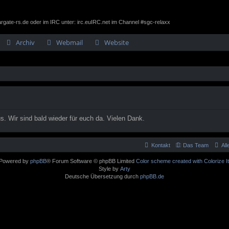
gate-rs.de oder im IRC unter: irc.euIRC.net im Channel #sgc-relaxx
Archiv
Webmail
Website
. Wir sind bald wieder für euch da. Vielen Dank.
Kontakt
Das Team
Al
Powered by
phpBB
® Forum Software © phpBB Limited
Color scheme created with Colorize It
Style by
Arty
Deutsche Übersetzung durch
phpBB.de