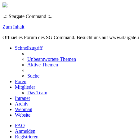
..:: Stargate Command ::..
Zum Inhalt
Offizielles Forum des SG Command. Besucht uns auf www.stargate-rs
Schnellzugriff
Unbeantwortete Themen
Aktive Themen
Suche
Foren
Mitglieder
Das Team
Intranet
Archiv
Webmail
Website
FAQ
Anmelden
Registrieren